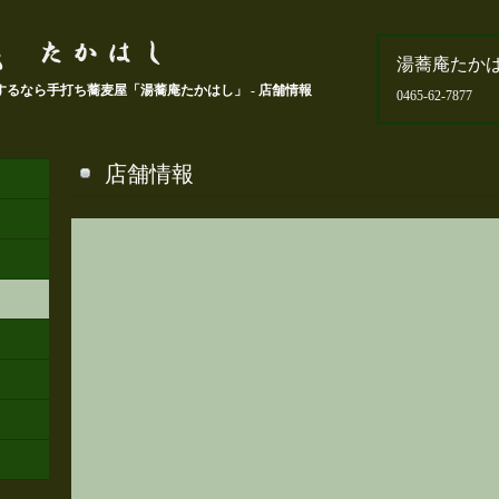
湯蕎庵たか
るなら手打ち蕎麦屋「湯蕎庵たかはし」 - 店舗情報
0465-62-7877
店舗情報