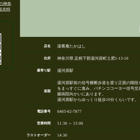
湯蕎庵たかはし
店名
神奈川県 足柄下郡湯河原町土肥1-13-16
住所
湯河原駅
最寄り駅
湯河原駅前の信号横断歩道を渡り正面の階段
をまっすぐに進み、パチンココーヨー信号交
道順
腸病院向かいにあります。
湯河原駅からゆっくり徒歩10分くらいです。
0465-62-7877
電話番号
11:30 ～ 15:00
営業時間
14:30
ラストオーダー